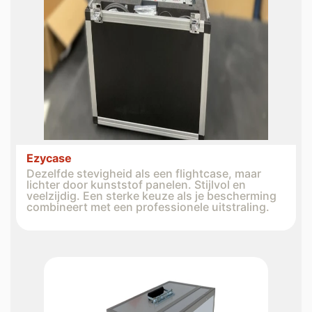
Ezycase
Dezelfde stevigheid als een flightcase, maar
lichter door kunststof panelen. Stijlvol en
veelzijdig. Een sterke keuze als je bescherming
combineert met een professionele uitstraling.