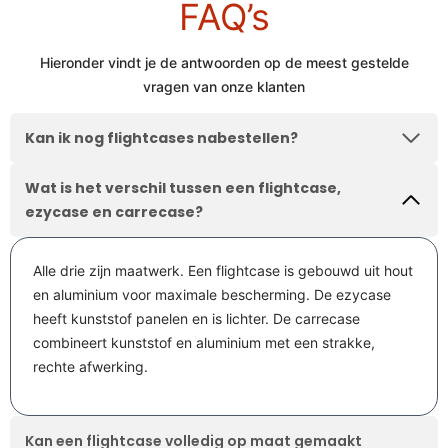
FAQ’s
Hieronder vindt je de antwoorden op de meest gestelde
vragen van onze klanten
Kan ik nog flightcases nabestellen?
Wat is het verschil tussen een flightcase,
ezycase en carrecase?
Contact
Offerte
Alle drie zijn maatwerk. Een flightcase is gebouwd uit hout
Maak een
opnemen
aanvragen
en aluminium voor maximale bescherming. De ezycase
afspraak
heeft kunststof panelen en is lichter. De carrecase
combineert kunststof en aluminium met een strakke,
Wij staan je
Wij staan je
rechte afwerking.
Maak een
graag te woord.
graag te woord.
vrijblijvende
Zoek je een
Zoek je een
afspraak voor
specifieke koffer
specifieke koffer
Kan een flightcase volledig op maat gemaakt
een bezoek aan