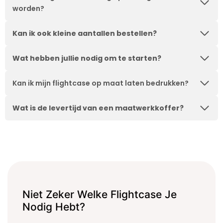
of heb je een
of heb je een
worden?
onze showroom.
vraag over de
vraag over de
Let op.
Wij leveren ui
Vul het
mogelijkheden?
mogelijkheden?
bedrijven.
onderstaande
Kan ik ook kleine aantallen bestellen?
Wij staan voor je
Wij staan voor je
formulier in en
Naam
klaar.
klaar.
Let op.
Let op.
Wij
Wij
we nemen snel
Wat hebben jullie nodig om te starten?
leveren
leveren
contact met up
uitsluitend aan
uitsluitend aan
op.
Let op.
Wij
Kan ik mijn flightcase op maat laten bedrukken?
Telefoonnummer
bedrijven.
bedrijven.
leveren
uitsluitend aan
Wat is de levertijd van een maatwerkkoffer?
Naam
Naam
bedrijven.
E-mailadres
Naam
Bedrijfsnaam
Bedrijfsnaam
Toelichting
Telefoonnummer
Telefoonnummer
Telefoonnummer
Niet Zeker Welke Flightcase Je
Nodig Hebt?
E-mailadres