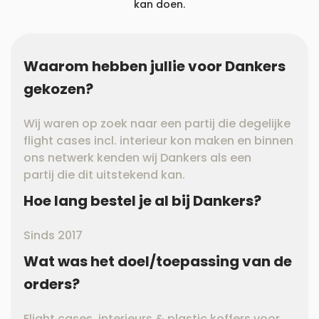
kan doen.
Waarom hebben jullie voor Dankers
gekozen?
Wij waren op zoek naar een partij die degelijke
flight cases incl. interieur kon maken en binnen
ons netwerk kenden wij Dankers als een
partij die dit uitstekend kan.
Hoe lang bestel je al bij Dankers?
Sinds 2017
Wat was het doel/toepassing van de
orders?
Flight cases, interieurs & plastic koffers voor