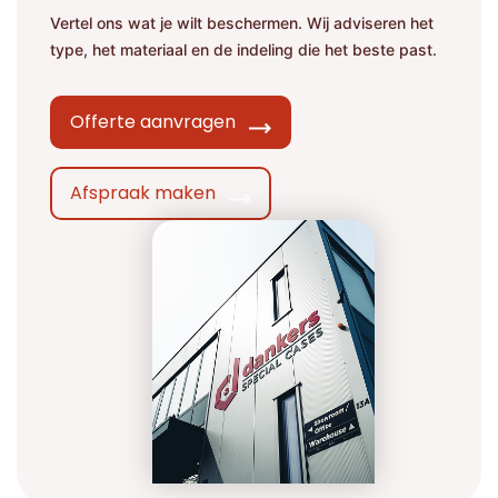
E-mailadres
E-mailadres
Vertel ons wat je wilt beschermen. Wij adviseren het
type, het materiaal en de indeling die het beste past.
Toelichting
Toelichting (optionee
Toelichting (optionee
Offerte aanvragen
Deze site is beschermd
de Google
Privacy Policy
Afspraak maken
Contact opnemen
Deze site is beschermd
de Google
Privacy Policy
Deze site is beschermd
Deze site is beschermd
de Google
de Google
Privacy Policy
Privacy Policy
Contact us
Verzenden
Verzenden