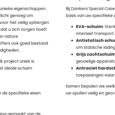
 unieke eigenschappen.
Bij Dankers Special Cases
zenden
zenden
d licht genoeg om
basis van uw specifieke
voor het veilig opbergen
EVA-schuim
: Ste
dat u zich zorgen hoeft
intensief transport.
an nature
Antistatisch sch
offers ook goed bestand
om statische ladin
ndigheden.
Grijs zachtschui
 project uniek is.
gevoelige apparatu
t ideale schuim
Antraciet hards
toepassingen waarbij
Samen bepalen we welke
de specifieke eisen
uw spullen veilig en geo
ning gemaakt van de