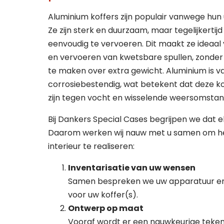
Aluminium koffers zijn populair vanwege hun
Ver
Ver
Ze zijn sterk en duurzaam, maar tegelijkertij
eenvoudig te vervoeren. Dit maakt ze ideaal 
en vervoeren van kwetsbare spullen, zonder 
te maken over extra gewicht. Aluminium is v
corrosiebestendig, wat betekent dat deze k
zijn tegen vocht en wisselende weersomsta
Bij Dankers Special Cases begrijpen we dat elk
Daarom werken wij nauw met u samen om he
interieur te realiseren:
Inventarisatie van uw wensen
Samen bespreken we uw apparatuur en 
voor uw koffer(s).
Ontwerp op maat
Vooraf wordt er een nauwkeurige teke