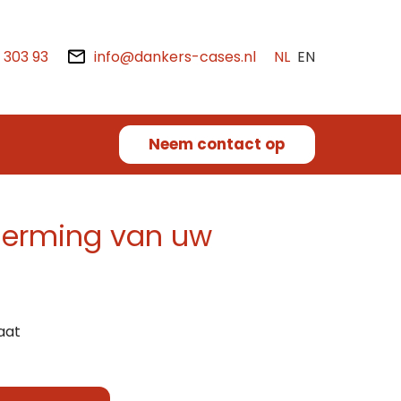
2 303 93
info@dankers-cases.nl
NL
EN
Neem contact op
herming van uw