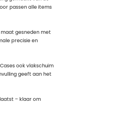
oor passen alle items
p maat gesneden met
male precisie en
 Cases ook vlakschuim
invulling geeft aan het
laatst – klaar om