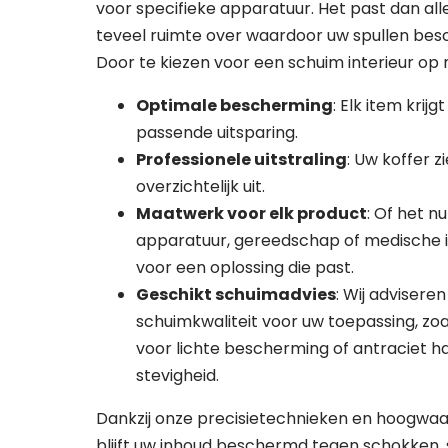
voor specifieke apparatuur. Het past dan allem
teveel ruimte over waardoor uw spullen bes
Door te kiezen voor een schuim interieur op m
Optimale bescherming
: Elk item krijg
passende uitsparing.
Professionele uitstraling
: Uw koffer z
overzichtelijk uit.
Maatwerk voor elk product
: Of het 
apparatuur, gereedschap of medische i
voor een oplossing die past.
Geschikt schuimadvies
: Wij advisere
schuimkwaliteit voor uw toepassing, zoa
voor lichte bescherming of antraciet h
stevigheid.
Con
Off
Dankzij onze precisietechnieken en hoogwa
blijft uw inhoud beschermd tegen schokken,