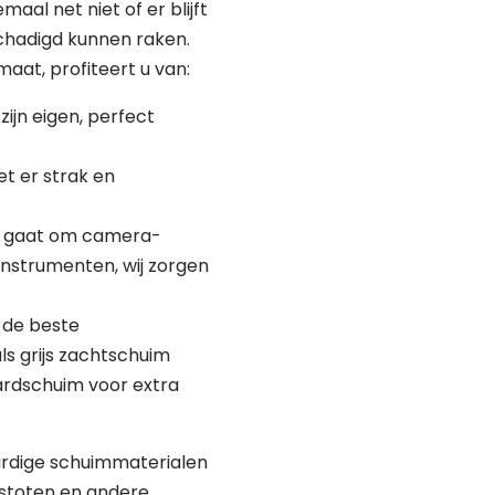
aal net niet of er blijft
chadigd kunnen raken.
aat, profiteert u van:
t zijn eigen, perfect
iet er strak en
nu gaat om camera-
nstrumenten, wij zorgen
n de beste
ls grijs zachtschuim
ardschuim voor extra
tact opnemen
erte aanvragen
ardige schuimmaterialen
 stoten en andere