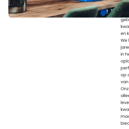
een
spec
geb
kwal
en 
We 
jar
in h
opl
per
op 
van
Onze
alle
lev
kwa
maa
bie