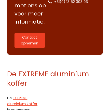
+31(0) 13 52 303 93
met ons op
voor meer
informatie.
Contact
opnemen
De EXTREME aluminium
koffer
De
EXTREME
aluminium koffer
is ontworpen