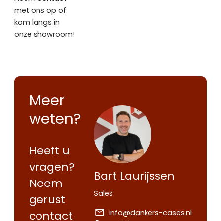
met ons op of
kom langs in
onze showroom!
Meer
weten?
Heeft u
vragen?
Bart Laurijssen
Neem
Sales
gerust
info@dankers-cases.nl
contact