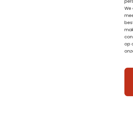
pers
We 
mee
bes
mak
con
op 
onz