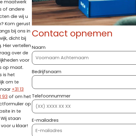
de maatwerk
s of andere
ten die wij u
n? Kom gerust
Contact opnemen
angs bij ons in
ijk, dicht bij
. Hier vertellen
Naam
graag over de
ijkheden voor
s op maat.
Bedrijfsnaam
 is het
ijk om te
n naar
+31 13
Telefoonnummer
3 93
of om het
ctformulier op
site in te
. Wij staan
E-mailadres
voor u klaar!