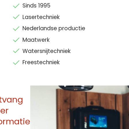
Sinds 1995
Lasertechniek
Nederlandse productie
Maatwerk
Watersnijtechniek
Freestechniek
tvang
er
ormatie