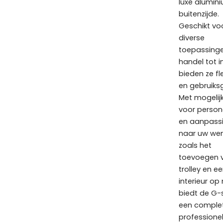
luxe alumin
buitenzijde.
Geschikt vo
diverse
toepassinge
handel tot i
bieden ze flex
en gebruiks
Met mogelij
voor persona
en aanpass
naar uw we
zoals het
toevoegen 
trolley en e
interieur op
biedt de G-s
een comple
professione