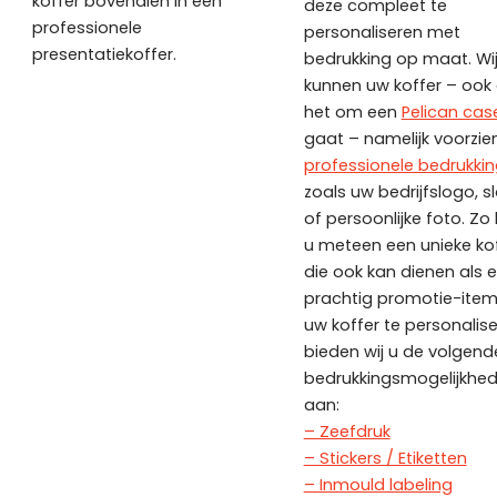
koffer bovendien in een
deze compleet te
professionele
personaliseren met
presentatiekoffer.
bedrukking op maat. Wi
kunnen uw koffer – ook 
het om een
Pelican cas
gaat – namelijk voorzie
professionele bedrukki
zoals uw bedrijfslogo, 
of persoonlijke foto. Zo
u meteen een unieke ko
die ook kan dienen als 
prachtig promotie-ite
uw koffer te personalise
bieden wij u de volgend
bedrukkingsmogelijkhe
aan:
– Zeefdruk
– Stickers / Etiketten
– Inmould labeling