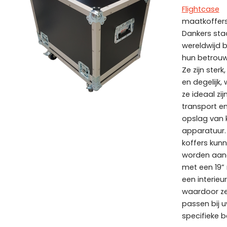
Flightcase
maatkoffer
Dankers sta
wereldwijd
hun betrouw
Ze zijn sterk
en degelijk,
ze ideaal zij
transport e
opslag van 
apparatuur.
koffers kun
worden aan
met een 19” 
een interieu
waardoor ze
passen bij 
specifieke 