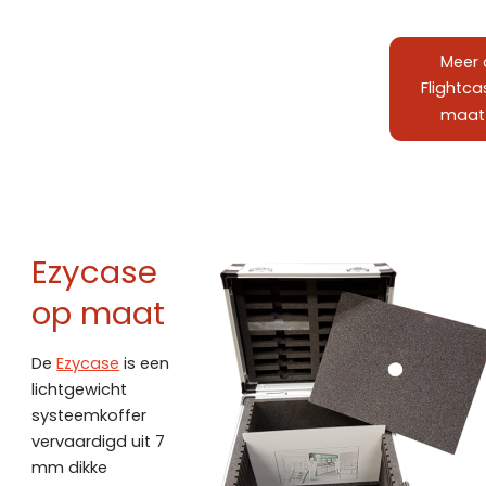
Meer 
Flightc
maat
Ezycase
op maat
De
Ezycase
is een
lichtgewicht
systeemkoffer
vervaardigd uit 7
mm dikke