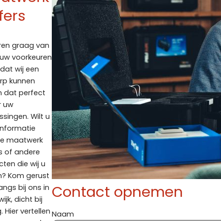
fers
ren graag van
 uw voorkeuren
odat wij een
rp kunnen
 dat perfect
r uw
singen. Wilt u
informatie
de maatwerk
s of andere
ten die wij u
n? Kom gerust
Contact opnemen
angs bij ons in
ijk, dicht bij
. Hier vertellen
Naam