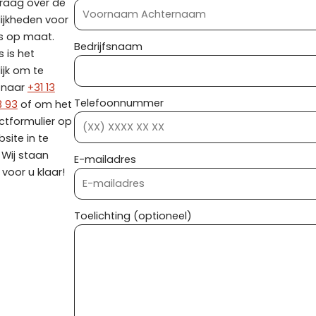
graag over de
ijkheden voor
s op maat.
Bedrijfsnaam
 is het
ijk om te
n naar
+31 13
Telefoonnummer
3 93
of om het
ctformulier op
site in te
. Wij staan
E-mailadres
voor u klaar!
Toelichting (optioneel)