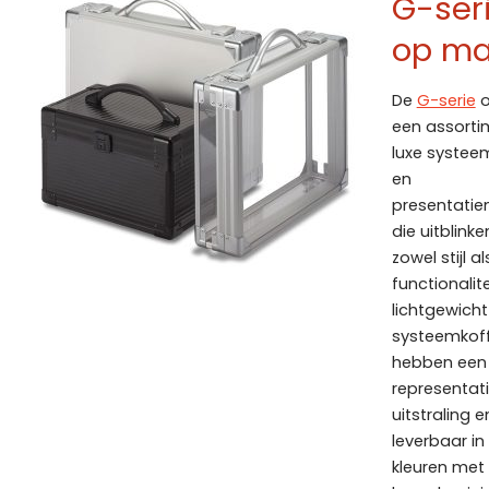
G-ser
op ma
De
G-serie
o
een assorti
luxe systee
en
presentati
die uitblinke
zowel stijl al
functionalite
lichtgewicht
systeemkof
hebben een
representat
uitstraling en
leverbaar in
kleuren met