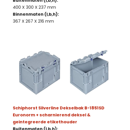
Buitenmaten (l,b,h):
400 X 300 X 237 mm
Binnenmaten (l,b,h):
367 X 267 X 216 mm
Schiphorst Silverline Dekselbak B-1851SD
Euronorm + scharnierend deksel &
geintegreerde etikethouder
Buitenmaten (l,b,h):