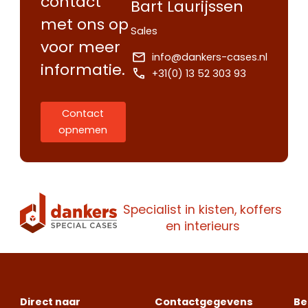
contact
Bart Laurijssen
met ons op
Sales
voor meer
info@dankers-cases.nl
informatie.
+31(0) 13 52 303 93
Contact
opnemen
Contact
Offerte
Maak een
opnemen
aanvragen
Specialist in kisten, koffers
afspraak
en interieurs
Wij staan je
Wij staan je
Maak een
graag te woord.
graag te woord.
vrijblijvende
Zoek je een
Zoek je een
afspraak voor
specifieke koffer
specifieke koffer
een bezoek aan
Direct naar
Contactgegevens
Be