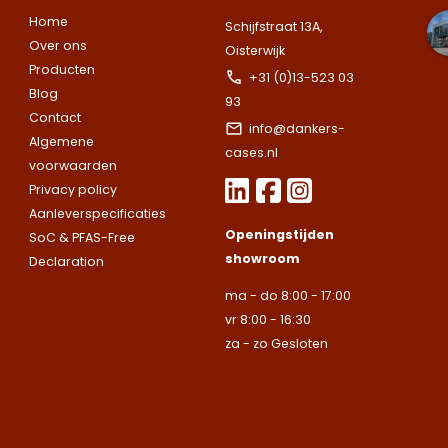
of heb je een
of heb je een
onze showroom.
Home
vraag over de
vraag over de
Let op.
Wij leveren ui
Schijfstraat 13A,
Vul het
Over ons
mogelijkheden?
mogelijkheden?
bedrijven.
Oisterwijk
onderstaande
Producten
Wij staan voor je
Wij staan voor je
+31 (0)13-523 03
formulier in en
Naam
Blog
klaar.
klaar.
Let op.
Let op.
Wij
Wij
93
we nemen snel
Contact
leveren
leveren
contact met up
info@dankers-
Algemene
uitsluitend aan
uitsluitend aan
op.
Let op.
Wij
cases.nl
Telefoonnummer
voorwaarden
bedrijven.
bedrijven.
leveren
Privacy policy
uitsluitend aan
Aanleverspecificaties
Naam
Naam
bedrijven.
Openingstijden
SoC & PFAS-Free
E-mailadres
showroom
Declaration
Naam
ma - do 8:00 - 17:00
Bedrijfsnaam
Bedrijfsnaam
vr 8:00 - 16:30
Toelichting
za - zo Gesloten
Telefoonnummer
Telefoonnummer
Telefoonnummer
E-mailadres