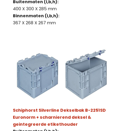
Buitenmaten (l,b,h):
400 X 300 X 285 mm
Binnenmaten (l,b,h):
367 X 268 X 267 mm
Schiphorst Silverline Dekselbak B-2251SD
Euronorm + scharnierend deksel &
geintegreerde etikethouder