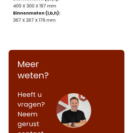
400 X 300 X 197 mm
Binnenmaten (l,b,h):
367 X 267 X 176 mm
Meer
weten?
Heeft u
vragen?
Neem
gerust