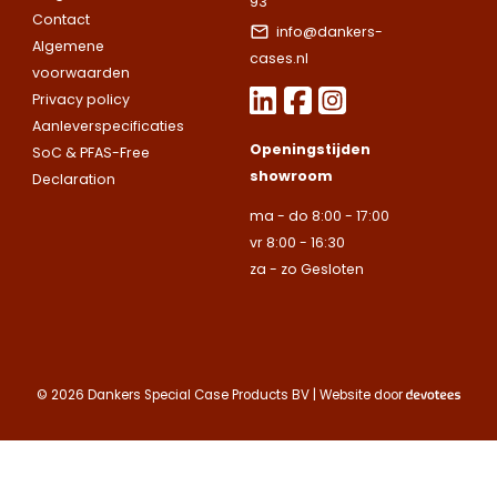
93
Contact
Telefoonnummer
info@dankers-
Telefoonnummer
Telefoonnummer
Algemene
cases.nl
voorwaarden
Privacy policy
E-mailadres
Aanleverspecificaties
E-mailadres
E-mailadres
Openingstijden
SoC & PFAS-Free
showroom
Declaration
Toelichting
ma - do 8:00 - 17:00
Toelichting (optionee
Toelichting (optionee
vr 8:00 - 16:30
za - zo Gesloten
Deze site is beschermd
de Google
Privacy Policy
Contact opnemen
© 2026 Dankers Special Case Products BV | Website door
Deze site is beschermd