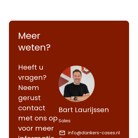
Meer
weten?
Heeft u
vragen?
Neem
gerust
contact
Bart Laurijssen
Contact
Offerte
met ons op
Maak een
Sales
opnemen
aanvragen
voor meer
afspraak
info@dankers-cases.nl