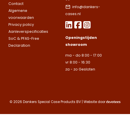
Wij staan voor je
Wij staan voor je
formulier in en
Contact
Naam
info@dankers-
klaar.
klaar.
Let op.
Let op.
Wij
Wij
we nemen snel
Algemene
cases.nl
leveren
leveren
contact met up
voorwaarden
uitsluitend aan
uitsluitend aan
op.
Let op.
Wij
Privacy policy
Telefoonnummer
bedrijven.
bedrijven.
leveren
Aanleverspecificaties
Openingstijden
uitsluitend aan
SoC & PFAS-Free
Naam
Naam
showroom
bedrijven.
Declaration
E-mailadres
ma - do 8:00 - 17:00
Naam
vr 8:00 - 16:30
Bedrijfsnaam
Bedrijfsnaam
za - zo Gesloten
Toelichting
Telefoonnummer
Telefoonnummer
Telefoonnummer
© 2026 Dankers Special Case Products BV | Website door
E-mailadres
E-mailadres
E-mailadres
Toelichting