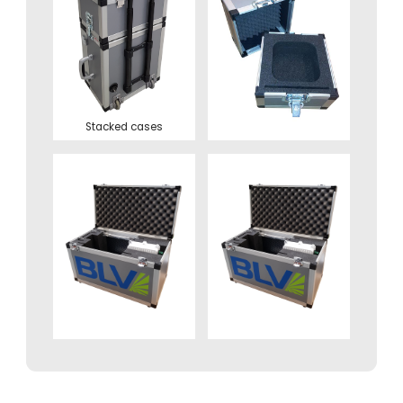
Stacked cases
Contact
Offerte