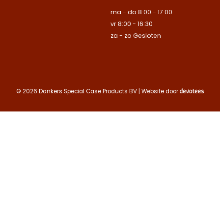
Naam
ma - do 8:00 - 17:00
Bedrijfsnaam
Bedrijfsnaam
vr 8:00 - 16:30
Toelichting
za - zo Gesloten
Telefoonnummer
Telefoonnummer
Telefoonnummer
E-mailadres
© 2026 Dankers Special Case Products BV | Website door
E-mailadres
E-mailadres
Toelichting
Toelichting (optionee
Toelichting (optionee
Deze site is beschermd
de Google
Privacy Policy
Contact opnemen