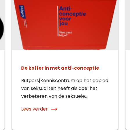
De koffer in met anti-conceptie
Rutgers|Kenniscentrum op het gebied
van seksualiteit heeft als doel het
verbeteren van de seksuele…
tact opnemen
erte aanvragen
Lees verder
k een afspraak
aan je graag te woord.
aan je graag te woord.