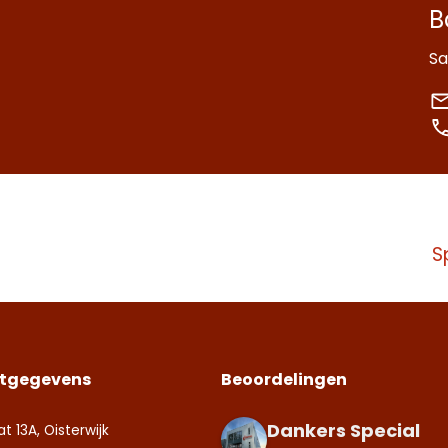
B
Sa
S
tgegevens
Beoordelingen
Dankers Special
at 13A, Oisterwijk