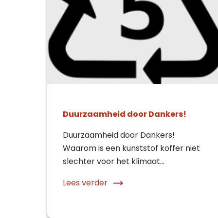
Duurzaamheid door Dankers!
Duurzaamheid door Dankers!
Waarom is een kunststof koffer niet
slechter voor het klimaat…
Con
Off
Lees verder
Maa
Wij st
Wij st