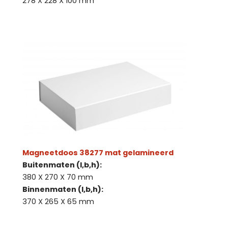
278 X 228 X 100 mm
Magneetdoos 38277 mat gelamineerd
Buitenmaten (l,b,h):
380 X 270 X 70 mm
Binnenmaten (l,b,h):
370 X 265 X 65 mm