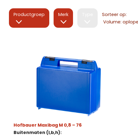
Productgroep
Merk
Type
Sorteer op:
Hofbauer Maxibag M 0,8 – 76
Buitenmaten (l,b,h):