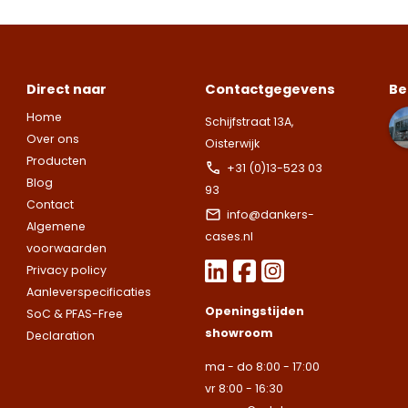
Naam
klaar.
klaar.
Let op.
Let op.
Wij
Wij
we nemen snel
leveren
leveren
contact met up
uitsluitend aan
uitsluitend aan
op.
Let op.
Wij
Telefoonnummer
bedrijven.
bedrijven.
leveren
Direct naar
Contactgegevens
Be
uitsluitend aan
Home
Naam
Naam
Schijfstraat 13A,
bedrijven.
Over ons
Oisterwijk
E-mailadres
Producten
+31 (0)13-523 03
Naam
Blog
93
Bedrijfsnaam
Bedrijfsnaam
Contact
info@dankers-
Toelichting
Algemene
cases.nl
Telefoonnummer
voorwaarden
Telefoonnummer
Telefoonnummer
Privacy policy
Aanleverspecificaties
Openingstijden
SoC & PFAS-Free
E-mailadres
showroom
Declaration
E-mailadres
E-mailadres
ma - do 8:00 - 17:00
vr 8:00 - 16:30
Toelichting