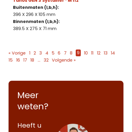
Tanos GEN 3 Systainer ³ M 112
Buitenmaten (l,b,h):
396 X 296 X 105 mm
Binnenmaten (l,b,h):
389.5 X 275 X 71 mm
« Vorige
1
2
3
4
5
6
7
8
9
10
11
12
13
14
15
16
17
18
…
32
Volgende »
Meer
weten?
Heeft u