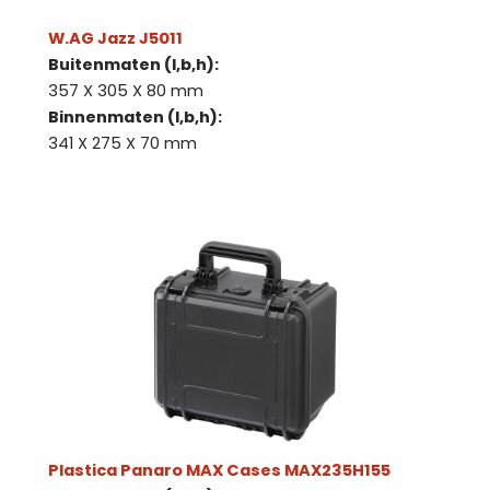
W.AG Jazz J5011
Buitenmaten (l,b,h):
357 X 305 X 80 mm
Binnenmaten (l,b,h):
341 X 275 X 70 mm
Plastica Panaro MAX Cases MAX235H155