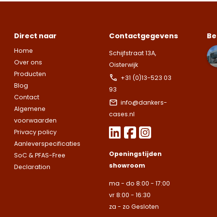
leveren
leveren
contact met up
uitsluitend aan
uitsluitend aan
op.
Let op.
Wij
Telefoonnummer
bedrijven.
bedrijven.
leveren
Direct naar
Contactgegevens
Be
uitsluitend aan
Home
Naam
Naam
Schijfstraat 13A,
bedrijven.
Over ons
Oisterwijk
E-mailadres
Producten
+31 (0)13-523 03
Naam
Blog
93
Bedrijfsnaam
Bedrijfsnaam
Contact
info@dankers-
Toelichting
Algemene
cases.nl
Telefoonnummer
voorwaarden
Telefoonnummer
Telefoonnummer
Privacy policy
Aanleverspecificaties
Openingstijden
SoC & PFAS-Free
E-mailadres
showroom
Declaration
E-mailadres
E-mailadres
ma - do 8:00 - 17:00
vr 8:00 - 16:30
Toelichting
za - zo Gesloten
Toelichting (optionee
Toelichting (optionee