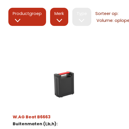
Productgroep
Merk
Type
Sorteer op:
W.AG Beat B6663
Buitenmaten (l,b,h):