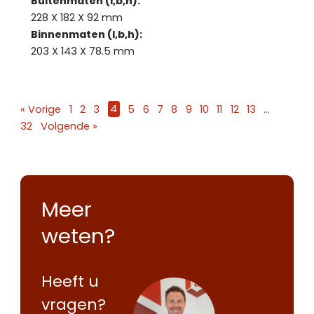
Buitenmaten (l,b,h):
228 X 182 X 92 mm
Binnenmaten (l,b,h):
203 X 143 X 78.5 mm
« Vorige
1
2
3
4
5
6
7
8
9
10
11
12
13
…
32
Volgende »
Meer
weten?
Heeft u
vragen?