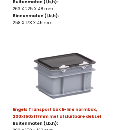
Buitenmaten (l,b,h):
263 X 225 X 48 mm
Binnenmaten (l,b,h):
258 X 178 X 45 mm
Engels Transport bak E-line normbox,
200x150x117mm met afsluitbare deksel
Buitenmaten (l,b,h):