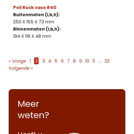
Peli Ruck case R40
Buitenmaten (l,b,h):
250 X 155 X 73 mm
Binnenmaten (l,b,h):
194 X 119 X 48 mm
« Vorige
1
2
3
4
5
6
7
8
9
10
11
…
32
Volgende »
Meer
weten?