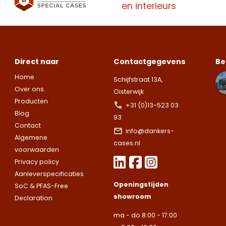
en interieurs
Wij staan voor je
Wij staan voor je
formulier in en
Naam
klaar.
klaar.
Let op.
Let op.
Wij
Wij
we nemen snel
leveren
leveren
contact met up
uitsluitend aan
uitsluitend aan
op.
Let op.
Wij
Telefoonnummer
bedrijven.
bedrijven.
leveren
Direct naar
Contactgegevens
Be
uitsluitend aan
Home
Naam
Naam
Schijfstraat 13A,
bedrijven.
Over ons
Oisterwijk
E-mailadres
Producten
+31 (0)13-523 03
Naam
Blog
93
Bedrijfsnaam
Bedrijfsnaam
Contact
info@dankers-
Toelichting
Algemene
cases.nl
Telefoonnummer
voorwaarden
Telefoonnummer
Telefoonnummer
Privacy policy
Aanleverspecificaties
Openingstijden
SoC & PFAS-Free
E-mailadres
showroom
Declaration
E-mailadres
E-mailadres
ma - do 8:00 - 17:00