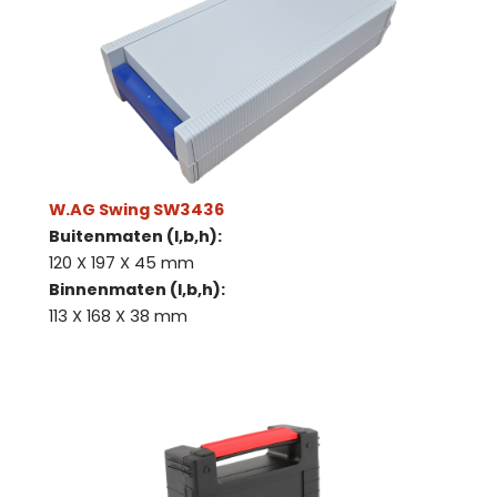
W.AG Swing SW3436
Buitenmaten (l,b,h):
120 X 197 X 45 mm
Binnenmaten (l,b,h):
113 X 168 X 38 mm