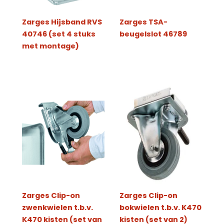
Zarges Hijsband RVS
Zarges TSA-
40746 (set 4 stuks
beugelslot 46789
met montage)
Zarges Clip-on
Zarges Clip-on
zwenkwielen t.b.v.
bokwielen t.b.v. K470
K470 kisten (set van
kisten (set van 2)