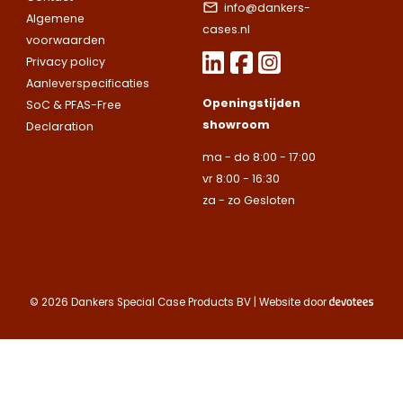
we nemen snel
info@dankers-
leveren
leveren
Algemene
contact met up
cases.nl
uitsluitend aan
uitsluitend aan
voorwaarden
op.
Let op.
Wij
Telefoonnummer
bedrijven.
bedrijven.
Privacy policy
leveren
Aanleverspecificaties
uitsluitend aan
Openingstijden
Naam
Naam
SoC & PFAS-Free
bedrijven.
showroom
Declaration
E-mailadres
Naam
ma - do 8:00 - 17:00
Bedrijfsnaam
Bedrijfsnaam
vr 8:00 - 16:30
za - zo Gesloten
Toelichting
Telefoonnummer
Telefoonnummer
Telefoonnummer
E-mailadres
© 2026 Dankers Special Case Products BV | Website door
E-mailadres
E-mailadres
Toelichting
Toelichting (optionee
Toelichting (optionee