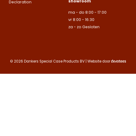
showroom
Naam
Naam
Declaration
bedrijven.
E-mailadres
ma - do 8:00 - 17:00
Naam
vr 8:00 - 16:30
Bedrijfsnaam
Bedrijfsnaam
za - zo Gesloten
Toelichting
Telefoonnummer
Telefoonnummer
Telefoonnummer
© 2026 Dankers Special Case Products BV | Website door
E-mailadres
E-mailadres
E-mailadres
Toelichting
Toelichting (optionee
Toelichting (optionee
Deze site is beschermd
de Google
Privacy Policy
Contact opnemen