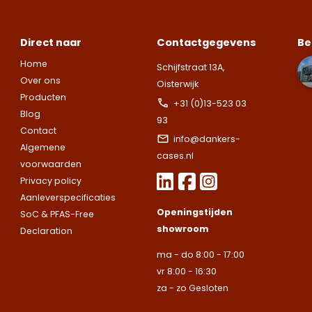
vrijblijvende
Zoek je een
Zoek je een
afspraak voor
specifieke koffer
specifieke koffer
Direct naar
Contactgegevens
Be
een bezoek aan
of heb je een
of heb je een
onze showroom.
Home
Schijfstraat 13A,
vraag over de
vraag over de
Let op.
Wij leveren ui
Vul het
Over ons
Oisterwijk
mogelijkheden?
mogelijkheden?
bedrijven.
onderstaande
Producten
+31 (0)13-523 03
Wij staan voor je
Wij staan voor je
formulier in en
Blog
Naam
93
klaar.
klaar.
Let op.
Let op.
Wij
Wij
we nemen snel
Contact
info@dankers-
leveren
leveren
contact met up
Algemene
cases.nl
uitsluitend aan
uitsluitend aan
op.
Let op.
Wij
voorwaarden
Telefoonnummer
bedrijven.
bedrijven.
leveren
Privacy policy
uitsluitend aan
Aanleverspecificaties
Naam
Naam
Openingstijden
bedrijven.
SoC & PFAS-Free
E-mailadres
showroom
Declaration
Naam
ma - do 8:00 - 17:00
Bedrijfsnaam
Bedrijfsnaam
vr 8:00 - 16:30
Toelichting
za - zo Gesloten
Telefoonnummer