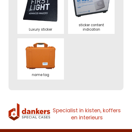
sticker content
indication
Luxury sticker
name tag
Contact
Offerte
Maak een
opnemen
aanvragen
Specialist in kisten, koffers
afspraak
en interieurs
Wij staan je
Wij staan je
Maak een
graag te woord.
graag te woord.