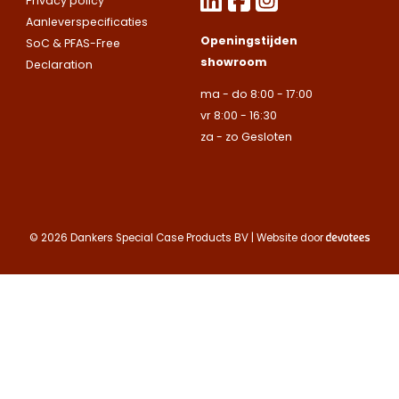
Privacy policy
op.
Let op.
Wij
Telefoonnummer
bedrijven.
bedrijven.
Aanleverspecificaties
leveren
Openingstijden
SoC & PFAS-Free
uitsluitend aan
Naam
Naam
showroom
Declaration
bedrijven.
E-mailadres
ma - do 8:00 - 17:00
Naam
vr 8:00 - 16:30
Bedrijfsnaam
Bedrijfsnaam
za - zo Gesloten
Toelichting
Telefoonnummer
Telefoonnummer
Telefoonnummer
© 2026 Dankers Special Case Products BV | Website door
E-mailadres
E-mailadres
E-mailadres
Toelichting
Toelichting (optionee
Toelichting (optionee
Deze site is beschermd