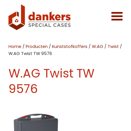
Home
/
Producten
/
Kunststofkoffers
/
W.AG
/
Twist
/
W.AG Twist TW 9576
W.AG Twist TW
9576