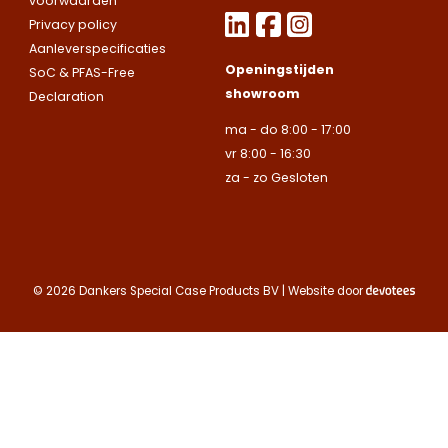
voorwaarden
contact met up
uitsluitend aan
uitsluitend aan
Privacy policy
op.
Let op.
Wij
Telefoonnummer
bedrijven.
bedrijven.
Aanleverspecificaties
leveren
Openingstijden
SoC & PFAS-Free
uitsluitend aan
Naam
Naam
showroom
Declaration
bedrijven.
E-mailadres
ma - do 8:00 - 17:00
Naam
vr 8:00 - 16:30
Bedrijfsnaam
Bedrijfsnaam
za - zo Gesloten
Toelichting
Telefoonnummer
Telefoonnummer
Telefoonnummer
© 2026 Dankers Special Case Products BV | Website door
E-mailadres
E-mailadres
E-mailadres
Toelichting
Toelichting (optionee
Toelichting (optionee