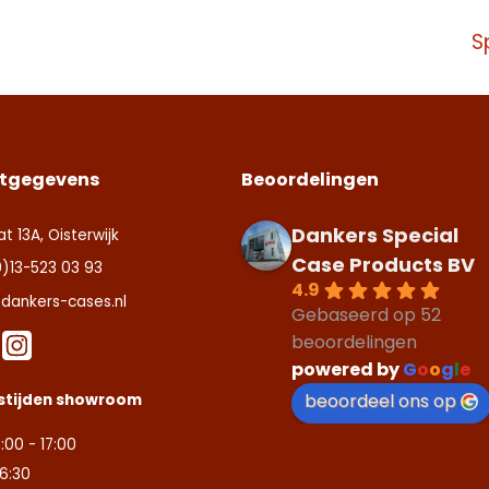
aarden
.
S
ite is beschermd door reCAPTCHA en de Google
ite is beschermd door reCAPTCHA en de Google
Privacy Policy
Privacy Policy
en
en
aarden
aarden
.
.
tact us
zenden
zenden
tgegevens
Beoordelingen
Dankers Special
at 13A, Oisterwijk
Case Products BV
0)13-523 03 93
4.9
dankers-cases.nl
Gebaseerd op 52
beoordelingen
powered by
G
o
o
g
l
e
beoordeel ons op
stijden showroom
:00 - 17:00
16:30