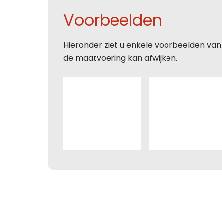
Voorbeelden
E-mai
Toelic
E-mai
E-mai
Hieronder ziet u enkele voorbeelden van
de maatvoering kan afwijken.
Toelic
Toelic
Toelic
Deze s
voorw
Con
Deze s