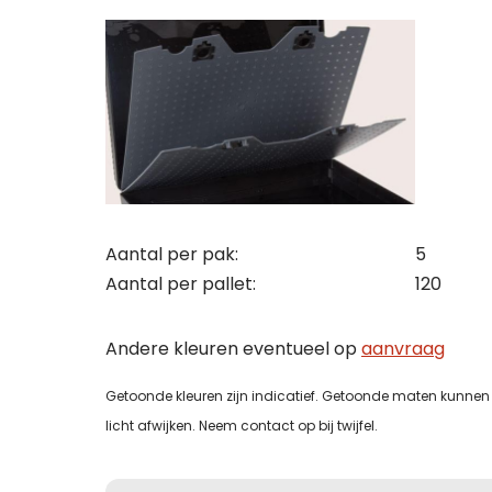
Con
Off
Maa
Wij st
Wij st
Zoek j
Zoek j
Maak 
vraag
vraag
bezoe
Let op
je kla
je kla
onder
bedrij
bedrij
Naam
conta
Aantal per pak:
5
uitslu
Aantal per pallet:
120
Naam
Naam
Naam
Tele
Andere kleuren eventueel op
aanvraag
Bedri
Bedri
Getoonde kleuren zijn indicatief. Getoonde maten kunnen 
licht afwijken. Neem contact op bij twijfel.
Tele
E-mai
Tele
Tele