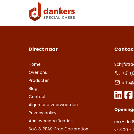
voorw
Deze s
Deze s
voorw
voorw
Con
Ver
Ver
Direct naar
Contac
Home
Schijfstra
Over ons
+31 (
Producten
info@
Blog
Contact
Algemene voorwaarden
Opening
Privacy policy
Aanleverspecificaties
ma - do 8
SoC & PFAS-Free Declaration
vr 8:00 - 