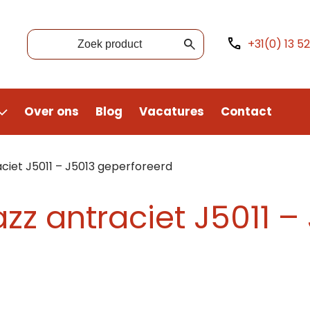
+31(0) 13 5
Over ons
Blog
Vacatures
Contact
ciet J5011 – J5013 geperforeerd
zz antraciet J5011 –