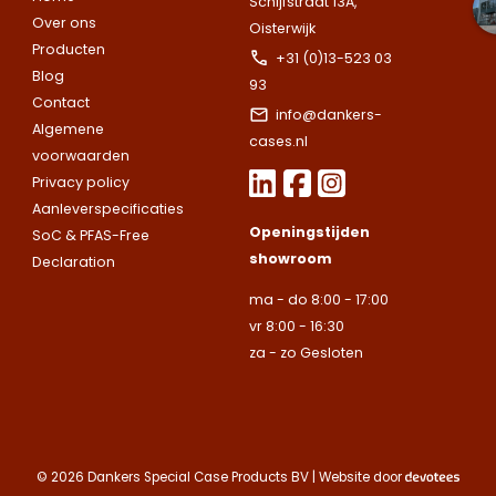
Schijfstraat 13A,
afspraak voor
specifieke koffer
specifieke koffer
Over ons
Oisterwijk
een bezoek aan
of heb je een
of heb je een
Producten
onze showroom.
+31 (0)13-523 03
vraag over de
vraag over de
Let op.
Wij leveren ui
Blog
Vul het
93
mogelijkheden?
mogelijkheden?
bedrijven.
Contact
onderstaande
info@dankers-
Wij staan voor je
Wij staan voor je
Algemene
formulier in en
Naam
cases.nl
klaar.
klaar.
Let op.
Let op.
Wij
Wij
voorwaarden
we nemen snel
leveren
leveren
Privacy policy
contact met up
uitsluitend aan
uitsluitend aan
Aanleverspecificaties
op.
Let op.
Wij
Telefoonnummer
Openingstijden
bedrijven.
bedrijven.
SoC & PFAS-Free
leveren
showroom
Declaration
uitsluitend aan
Naam
Naam
bedrijven.
ma - do 8:00 - 17:00
E-mailadres
vr 8:00 - 16:30
Naam
za - zo Gesloten
Bedrijfsnaam
Bedrijfsnaam
Toelichting
Telefoonnummer
Telefoonnummer
Telefoonnummer
© 2026 Dankers Special Case Products BV | Website door