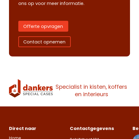
ons op voor meer informatie.
Offerte opvragen
Contact opnemen
Specialist in kisten, koffers
Contact
Offerte
en interieurs
Maak een
opnemen
aanvragen
afspraak
Wij staan je
Wij staan je
Maak een
graag te woord.
graag te woord.
Direct naar
Contactgegevens
Be
vrijblijvende
Zoek je een
Zoek je een
Home