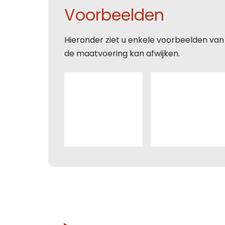
Voorbeelden
E-mai
Toelic
Hieronder ziet u enkele voorbeelden van
E-mai
E-mai
de maatvoering kan afwijken.
Toelic
Toelic
Toelic
Deze s
voorw
Con
Deze s
voorw