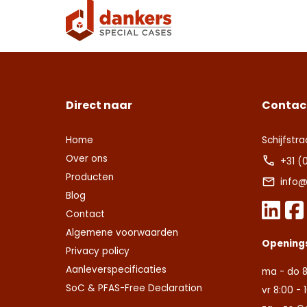
Deze s
Deze s
voorw
voorw
Con
Ver
Ver
Direct naar
Contac
Home
Schijfstra
Over ons
+31 (
Producten
info@
Blog
Contact
Algemene voorwaarden
Opening
Privacy policy
Aanleverspecificaties
ma - do 8
SoC & PFAS-Free Declaration
vr 8:00 - 