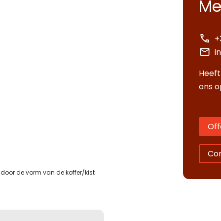
Me
tact opnemen
erte aanvragen
k een afspraak
+
aan je graag te woord.
aan je graag te woord.
i
e een specifieke koffer of heb je een
e een specifieke koffer of heb je een
een vrijblijvende afspraak voor een
Heeft
 over de mogelijkheden? Wij staan voor
 over de mogelijkheden? Wij staan voor
k aan onze showroom. Vul het
.
Wij leveren uitsluitend aan bedrijven.
ons o
ar.
ar.
Let op.
Let op.
Wij leveren uitsluitend aan
Wij leveren uitsluitend aan
staande formulier in en we nemen snel
ven.
ven.
ct met up op.
Let op.
Wij leveren
itend aan bedrijven.
Off
foonnummer
Co
jfsnaam
jfsnaam
door de vorm van de koffer/kist
foonnummer
ladres
foonnummer
foonnummer