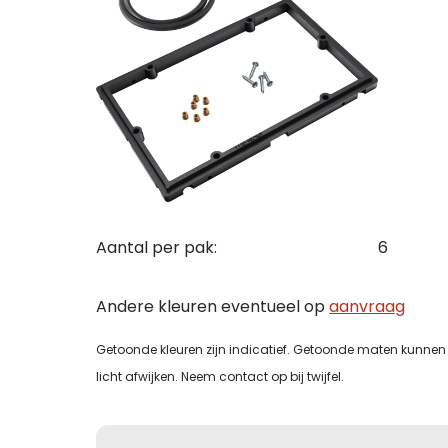
Con
Off
Maa
Wij st
Wij st
Zoek j
Zoek j
Maak 
vraag
vraag
bezoe
Let op
je kla
je kla
onder
bedrij
bedrij
Naam
conta
uitslu
Aantal per pak:
6
Naam
Naam
Naam
Tele
Andere kleuren eventueel op
aanvraag
Bedri
Bedri
Getoonde kleuren zijn indicatief. Getoonde maten kunnen 
licht afwijken. Neem contact op bij twijfel.
Tele
E-mai
Tele
Tele