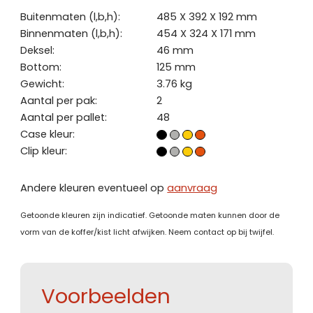
Buitenmaten (l,b,h):
485 X 392 X 192 mm
Binnenmaten (l,b,h):
454 X 324 X 171 mm
Deksel:
46 mm
Bottom:
125 mm
Gewicht:
3.76 kg
Aantal per pak:
2
Aantal per pallet:
48
Case kleur:
Clip kleur:
Andere kleuren eventueel op
aanvraag
Getoonde kleuren zijn indicatief. Getoonde maten kunnen door de
vorm van de koffer/kist licht afwijken. Neem contact op bij twijfel.
Voorbeelden