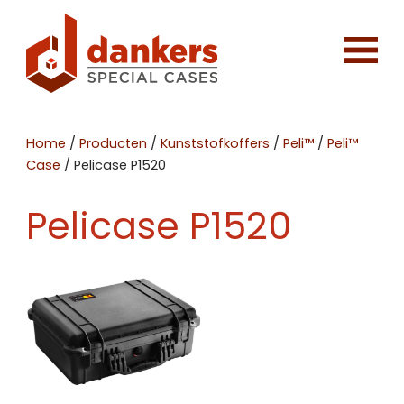
Home
/
Producten
/
Kunststofkoffers
/
Peli™
/
Peli™
Case
/
Pelicase P1520
Pelicase P1520