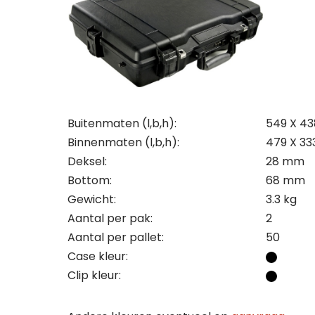
Con
Off
Maa
Wij st
Wij st
Buitenmaten (l,b,h):
549 X 43
Binnenmaten (l,b,h):
479 X 33
Zoek j
Zoek j
Maak 
Deksel:
28 mm
vraag
vraag
bezoe
Let op
Bottom:
68 mm
je kla
je kla
onder
Gewicht:
3.3 kg
bedrij
bedrij
Naam
conta
Aantal per pak:
2
uitslu
Aantal per pallet:
50
Naam
Naam
Case kleur:
Naam
Tele
Clip kleur:
Bedri
Bedri