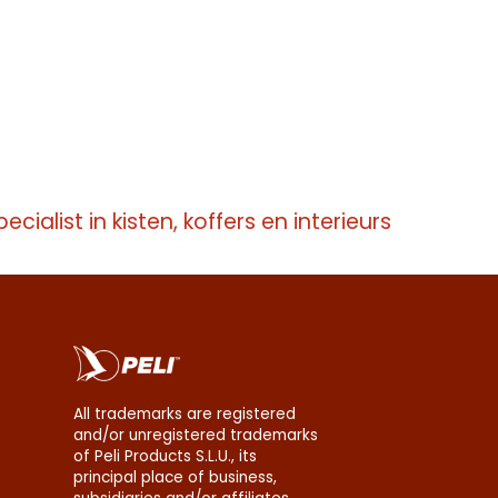
pecialist in kisten, koffers en interieurs
All trademarks are registered
and/or unregistered trademarks
of Peli Products S.L.U., its
principal place of business,