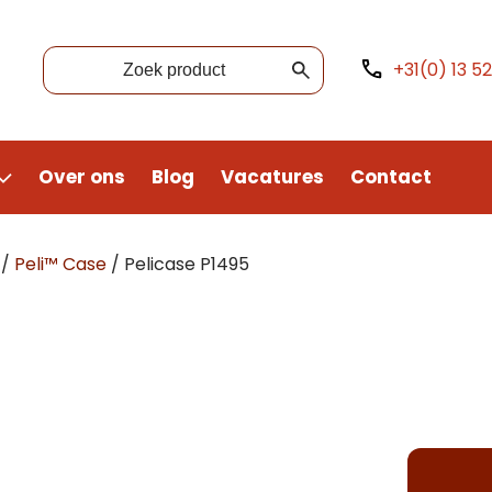
+31(0) 13 5
Over ons
Blog
Vacatures
Contact
/
Peli™ Case
/
Pelicase P1495