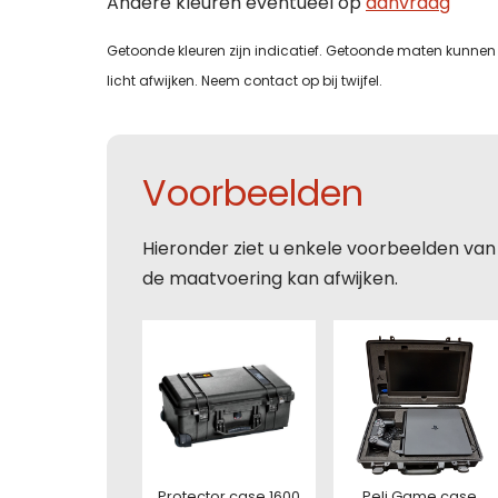
Andere kleuren eventueel op
aanvraag
Tele
E-mai
Getoonde kleuren zijn indicatief. Getoonde maten kunnen 
licht afwijken. Neem contact op bij twijfel.
Tele
Tele
E-mai
Toelic
Voorbeelden
E-mai
E-mai
Toelic
Hieronder ziet u enkele voorbeelden van
de maatvoering kan afwijken.
Toelic
Toelic
Deze s
voorw
Protector case 1600
Peli Game case