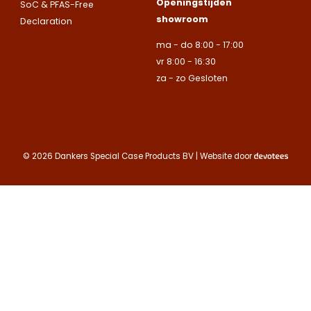
Openingstijden
leveren
SoC & PFAS-Free
showroom
uitsluitend aan
Declaration
Naam
Naam
bedrijven.
ma - do 8:00 - 17:00
E-mailadres
vr 8:00 - 16:30
Naam
za - zo Gesloten
Bedrijfsnaam
Bedrijfsnaam
Toelichting
Telefoonnummer
Telefoonnummer
Telefoonnummer
© 2026 Dankers Special Case Products BV | Website door
E-mailadres
E-mailadres
E-mailadres
Toelichting
Toelichting (optionee
Toelichting (optionee
Deze site is beschermd
de Google
Privacy Policy