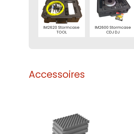
Tele
Tele
E-mai
Toelic
IM2620 Stormcase
IM2600 Stormcase
TOOL
CDJ DJ
E-mai
E-mai
Toelic
Toelic
Toelic
Accessoires
Deze s
voorw