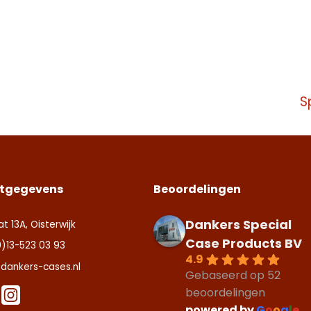
S
tgegevens
Beoordelingen
Dankers Special
at 13A, Oisterwijk
Case Products BV
0)13-523 03 93
4.9
dankers-cases.nl
Gebaseerd op 52
beoordelingen
powered by
G
o
o
g
l
e