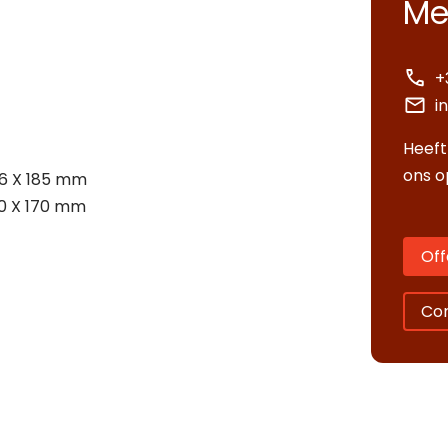
Me
+
i
Heeft
ons o
6 X 185 mm
0 X 170 mm
Off
Co