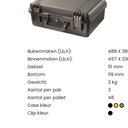
Buitenmaten (l,b,h):
488 X 38
Binnenmaten (l,b,h):
457 X 33
Deksel:
51 mm
Bottom:
119 mm
Gewicht:
3 kg
Aantal per pak:
3
Aantal per pallet:
48
Case kleur:
Clip kleur: