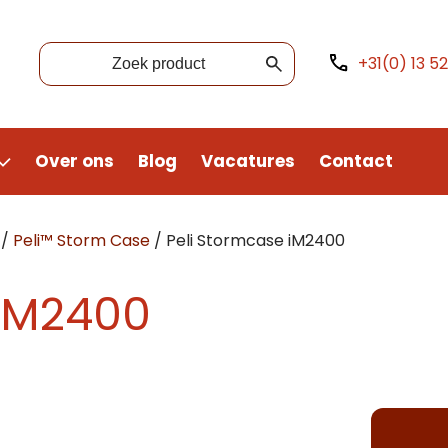
+31(0) 13 5
Over ons
Blog
Vacatures
Contact
/
Peli™ Storm Case
/
Peli Stormcase iM2400
 iM2400