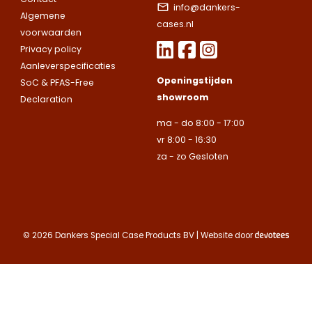
we nemen snel
info@dankers-
leveren
leveren
Algemene
contact met up
cases.nl
uitsluitend aan
uitsluitend aan
voorwaarden
op.
Let op.
Wij
Telefoonnummer
bedrijven.
bedrijven.
Privacy policy
leveren
Aanleverspecificaties
uitsluitend aan
Openingstijden
SoC & PFAS-Free
Naam
Naam
bedrijven.
showroom
Declaration
E-mailadres
Naam
ma - do 8:00 - 17:00
Bedrijfsnaam
Bedrijfsnaam
vr 8:00 - 16:30
za - zo Gesloten
Toelichting
Telefoonnummer
Telefoonnummer
Telefoonnummer
E-mailadres
© 2026 Dankers Special Case Products BV | Website door
E-mailadres
E-mailadres
Toelichting
Toelichting (optionee
Toelichting (optionee