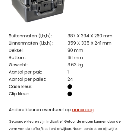
Buitenmaten (l,b,h):
387 X 394 X 260 mm
Binnenmaten (l,b,h):
359 X 335 X 241 mm
Deksel:
80 mm
Bottom:
161 mm
Gewicht:
3.63 kg
Aantal per pak:
1
Aantal per pallet:
24
Case kleur:
Clip kleur:
Andere kleuren eventueel op
aanvraag
Getoonde kleuren zijn indicatief. Getoonde maten kunnen door de
vorm van de koffer/kist licht afwijken. Neem contact op bij twijfel.