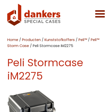
Home
/
Producten
/
Kunststofkoffers
/
Peli™
/
Peli™
Storm Case
/
Peli Stormcase iM2275
Peli Stormcase
iM2275