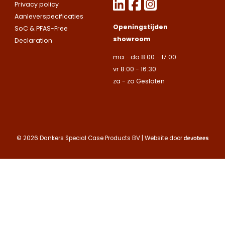
contact met up
Privacy policy
uitsluitend aan
uitsluitend aan
op.
Let op.
Wij
Aanleverspecificaties
Telefoonnummer
bedrijven.
bedrijven.
leveren
Openingstijden
SoC & PFAS-Free
uitsluitend aan
showroom
Declaration
Naam
Naam
bedrijven.
ma - do 8:00 - 17:00
E-mailadres
vr 8:00 - 16:30
Naam
za - zo Gesloten
Bedrijfsnaam
Bedrijfsnaam
Toelichting
Telefoonnummer
Telefoonnummer
Telefoonnummer
© 2026 Dankers Special Case Products BV | Website door
E-mailadres
E-mailadres
E-mailadres
Toelichting
Toelichting (optionee
Toelichting (optionee