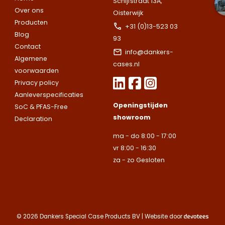
Schijfstraat 13A,
afspraak voor
specifieke koffer
specifieke koffer
Over ons
Oisterwijk
een bezoek aan
of heb je een
of heb je een
Producten
onze showroom.
+31 (0)13-523 03
vraag over de
vraag over de
Let op.
Wij leveren ui
Blog
Vul het
93
mogelijkheden?
mogelijkheden?
bedrijven.
Contact
onderstaande
info@dankers-
Wij staan voor je
Wij staan voor je
Algemene
formulier in en
Naam
cases.nl
klaar.
klaar.
Let op.
Let op.
Wij
Wij
voorwaarden
we nemen snel
leveren
leveren
Privacy policy
contact met up
uitsluitend aan
uitsluitend aan
Aanleverspecificaties
op.
Let op.
Wij
Telefoonnummer
Openingstijden
bedrijven.
bedrijven.
SoC & PFAS-Free
leveren
showroom
Declaration
uitsluitend aan
Naam
Naam
bedrijven.
ma - do 8:00 - 17:00
E-mailadres
vr 8:00 - 16:30
Naam
za - zo Gesloten
Bedrijfsnaam
Bedrijfsnaam
Toelichting
Telefoonnummer
Telefoonnummer
Telefoonnummer
© 2026 Dankers Special Case Products BV | Website door