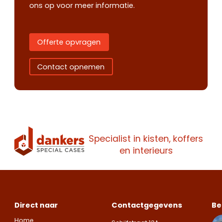
ons op voor meer informatie.
Offerte opvragen
Contact opnemen
Specialist in kisten, koffers
Contact
Offerte
en interieurs
Maak een
opnemen
aanvragen
afspraak
Wij staan je
Wij staan je
Maak een
graag te woord.
graag te woord.
Direct naar
Contactgegevens
Be
vrijblijvende
Zoek je een
Zoek je een
Home