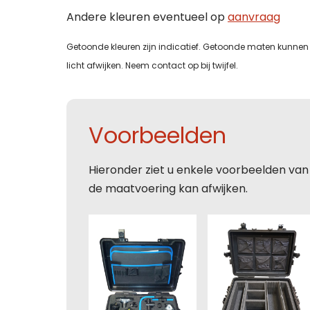
Maa
Wij st
Wij st
Andere kleuren eventueel op
aanvraag
Zoek j
Zoek j
Maak 
Getoonde kleuren zijn indicatief. Getoonde maten kunnen 
vraag
vraag
bezoe
Let op
licht afwijken. Neem contact op bij twijfel.
je kla
je kla
onder
bedrij
bedrij
Naam
conta
uitslu
Naam
Naam
Voorbeelden
Naam
Tele
Hieronder ziet u enkele voorbeelden van
Bedri
Bedri
de maatvoering kan afwijken.
Tele
E-mai
Tele
Tele
E-mai
Toelic