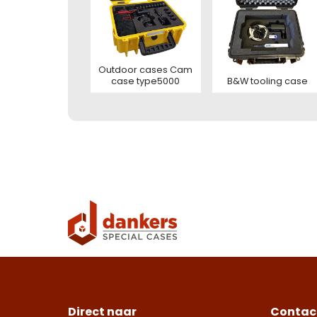
Ver
Ver
Outdoor cases Cam
B&W tooling case
case type5000
Direct naar
Contac