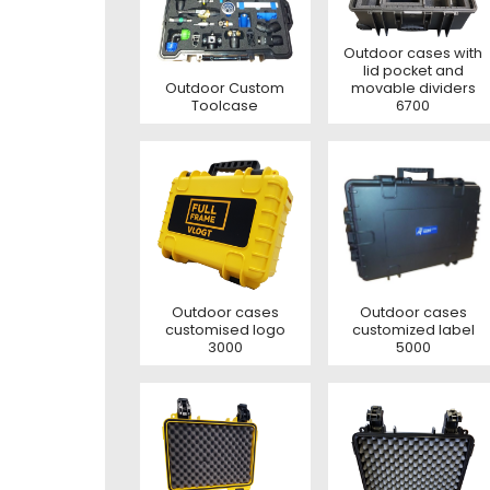
E-mai
E-mai
Toelic
Outdoor cases with
lid pocket and
Outdoor Custom
movable dividers
Toelic
Toelic
Toolcase
6700
Deze s
voorw
Outdoor cases
Outdoor cases
customised logo
customized label
3000
5000
Con
Deze s
voorw
Deze s
Deze s
voorw
voorw
Con