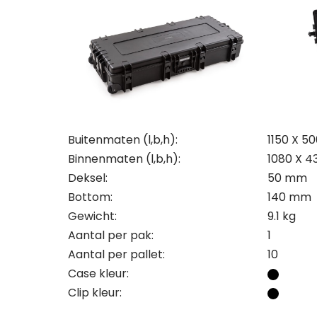
Buitenmaten (l,b,h):
1150 X 5
Binnenmaten (l,b,h):
1080 X 4
Deksel:
50 mm
Bottom:
140 mm
Gewicht:
9.1 kg
Aantal per pak:
1
Aantal per pallet:
10
Case kleur:
Con
Off
Clip kleur: