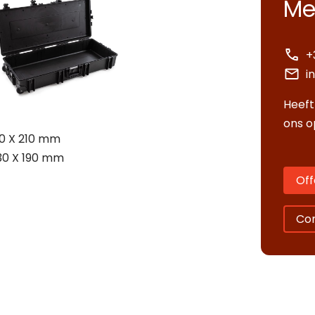
Me
+
i
Heeft
ons o
00 X 210 mm
30 X 190 mm
Off
Co
tact opnemen
erte aanvragen