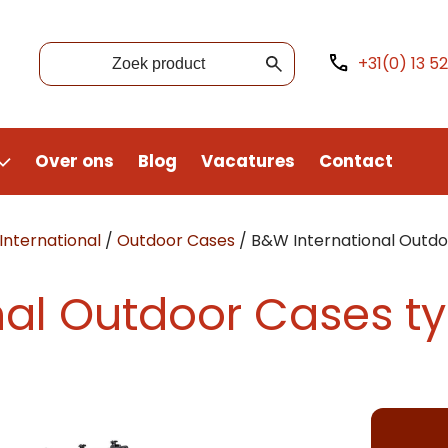
+31(0) 13 5
Over ons
Blog
Vacatures
Contact
nternational
/
Outdoor Cases
/
B&W International Outdo
nal Outdoor Cases t