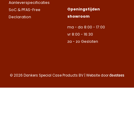
uitsluitend aan
Aanleverspecificaties
Naam
Naam
bedrijven.
Openingstijden
SoC & PFAS-Free
E-mailadres
showroom
Declaration
Naam
ma - do 8:00 - 17:00
Bedrijfsnaam
Bedrijfsnaam
vr 8:00 - 16:30
Toelichting
za - zo Gesloten
Telefoonnummer
Telefoonnummer
Telefoonnummer
E-mailadres
© 2026 Dankers Special Case Products BV | Website door
E-mailadres
E-mailadres
Toelichting
Toelichting (optionee
Toelichting (optionee
Deze site is beschermd
de Google
Privacy Policy