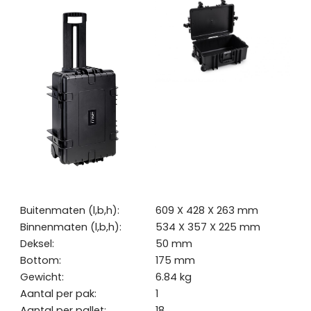
Buitenmaten (l,b,h):
609 X 428 X 263 mm
Binnenmaten (l,b,h):
534 X 357 X 225 mm
Deksel:
50 mm
Bottom:
175 mm
Gewicht:
6.84 kg
Aantal per pak:
1
Aantal per pallet:
18