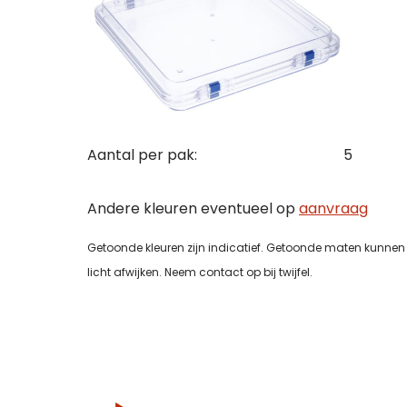
uitslu
Naam
Naam
Naam
Tele
Bedri
Bedri
Tele
E-mai
Aantal per pak:
5
Tele
Tele
Andere kleuren eventueel op
aanvraag
E-mai
Toelic
Getoonde kleuren zijn indicatief. Getoonde maten kunnen 
licht afwijken. Neem contact op bij twijfel.
E-mai
E-mai
Toelic
Toelic
Toelic