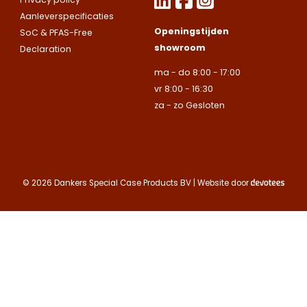
uitsluitend aan
uitsluitend aan
op.
Let op.
Wij
Aanleverspecificaties
Telefoonnummer
bedrijven.
bedrijven.
leveren
Openingstijden
SoC & PFAS-Free
uitsluitend aan
showroom
Declaration
Naam
Naam
bedrijven.
ma - do 8:00 - 17:00
E-mailadres
vr 8:00 - 16:30
Naam
za - zo Gesloten
Bedrijfsnaam
Bedrijfsnaam
Toelichting
Telefoonnummer
Telefoonnummer
Telefoonnummer
© 2026 Dankers Special Case Products BV | Website door
E-mailadres
E-mailadres
E-mailadres
Toelichting
Toelichting (optionee
Toelichting (optionee