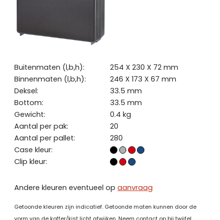
Buitenmaten (l,b,h):
254 X 230 X 72 mm
Binnenmaten (l,b,h):
246 X 173 X 67 mm
Deksel:
33.5 mm
Bottom:
33.5 mm
Gewicht:
0.4 kg
Aantal per pak:
20
Aantal per pallet:
280
Case kleur:
Clip kleur:
Andere kleuren eventueel op
aanvraag
Getoonde kleuren zijn indicatief. Getoonde maten kunnen door de
vorm van de koffer/kist licht afwijken. Neem contact op bij twijfel.