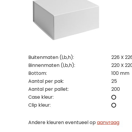
Con
Off
Maa
Wij st
Wij st
Zoek j
Zoek j
Maak 
Buitenmaten (l,b,h):
226 X 22
vraag
vraag
bezoe
Binnenmaten (l,b,h):
220 X 22
Let op
je kla
je kla
onder
Bottom:
100 mm
bedrij
bedrij
Naam
conta
Aantal per pak:
25
uitslu
Aantal per pallet:
200
Naam
Naam
Case kleur:
Naam
Tele
Clip kleur:
Bedri
Bedri
Andere kleuren eventueel op
aanvraag
Tele
E-mai