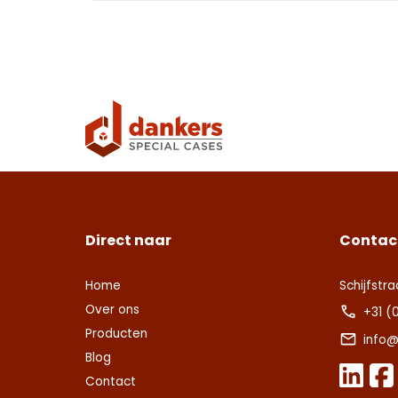
Con
Deze s
voorw
Deze s
Deze s
voorw
voorw
Con
Ver
Ver
Direct naar
Contac
Home
Schijfstra
Over ons
+31 (
Producten
info@
Blog
Contact