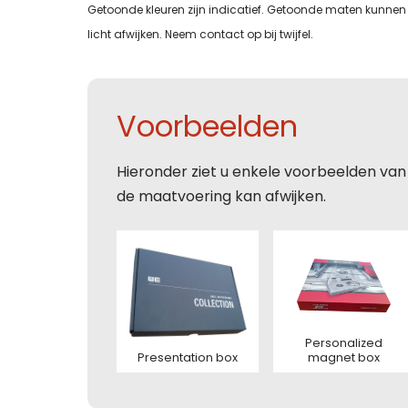
Getoonde kleuren zijn indicatief. Getoonde maten kunnen 
licht afwijken. Neem contact op bij twijfel.
Tele
Tele
E-mai
Toelic
Voorbeelden
E-mai
E-mai
Toelic
Hieronder ziet u enkele voorbeelden van
de maatvoering kan afwijken.
Toelic
Toelic
Personalized
Presentation box
magnet box
Deze s
voorw