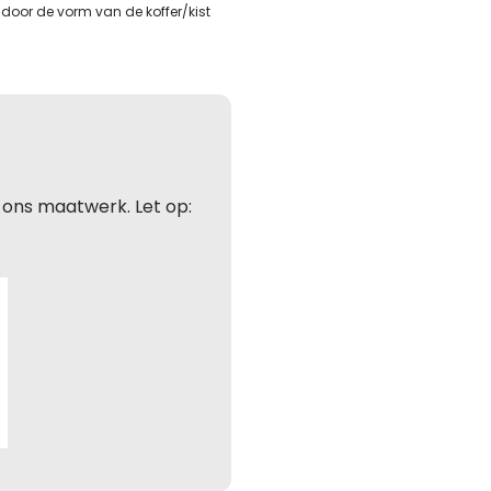
door de vorm van de koffer/kist
foonnummer
foonnummer
ladres
hting
ladres
ladres
hting
 ons maatwerk. Let op:
hting (optioneel)
hting (optioneel)
ite is beschermd door reCAPTCHA en de Google
Privacy Policy
en
aarden
.