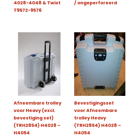
4028-4048 & Twist
/ ongeperforeerd
T9572-9576
Afneembare trolley
Bevestigingsset
voor Heavy (excl.
voor Afneembare
bevestiging set)
trolley Heavy
(TRH2854) H4028 –
(TRH2854) H4028 –
H4054
H4054