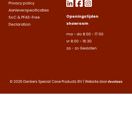
uitsluitend aan
Privacy policy
Naam
Naam
bedrijven.
Aanleverspecificaties
E-mailadres
Openingstijden
SoC & PFAS-Free
showroom
Declaration
Naam
Bedrijfsnaam
Bedrijfsnaam
ma - do 8:00 - 17:00
Toelichting
vr 8:00 - 16:30
Telefoonnummer
za - zo Gesloten
Telefoonnummer
Telefoonnummer
E-mailadres
E-mailadres
E-mailadres
© 2026 Dankers Special Case Products BV | Website door
Toelichting
Toelichting (optionee
Toelichting (optionee
Deze site is beschermd
de Google
Privacy Policy