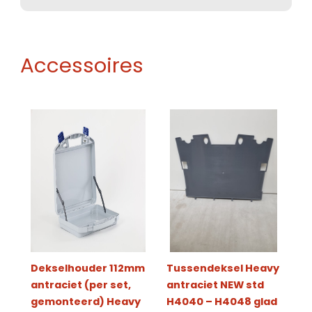
Accessoires
Dekselhouder 112mm
Tussendeksel Heavy
antraciet (per set,
antraciet NEW std
gemonteerd) Heavy
H4040 – H4048 glad