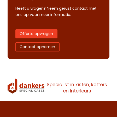
Heeft u vragen? Neem gerust contact met
ons op voor meer informatie.
Offerte opvragen
Contact opnemen
Specialist in kisten, koffers
Contact
Offerte
en interieurs
Maak een
opnemen
aanvragen
afspraak
Wij staan je
Wij staan je
Maak een
graag te woord.
graag te woord.