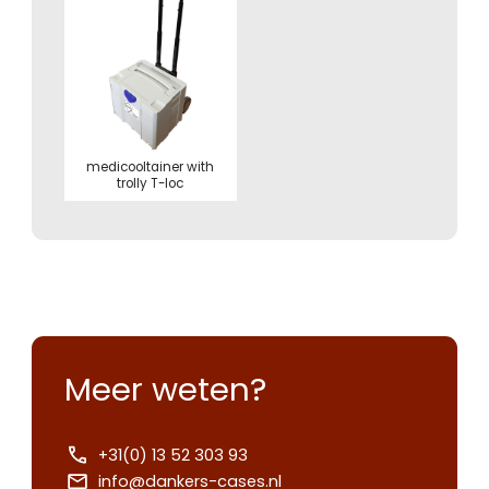
medicooltainer with
trolly T-loc
Meer weten?
+31(0) 13 52 303 93
info@dankers-cases.nl