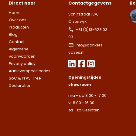
vrijblijvende
Direct naar
Contactgegevens
Be
Zoek je een
Zoek je een
afspraak voor
Home
specifieke koffer
specifieke koffer
Schijfstraat 13A,
een bezoek aan
Over ons
of heb je een
of heb je een
Oisterwijk
onze showroom.
Producten
vraag over de
vraag over de
Let op.
Wij leveren ui
+31 (0)13-523 03
Vul het
Blog
mogelijkheden?
mogelijkheden?
bedrijven.
93
onderstaande
Contact
Wij staan voor je
Wij staan voor je
formulier in en
info@dankers-
Naam
Algemene
klaar.
klaar.
Let op.
Let op.
Wij
Wij
we nemen snel
cases.nl
voorwaarden
leveren
leveren
contact met up
Privacy policy
uitsluitend aan
uitsluitend aan
op.
Let op.
Wij
Telefoonnummer
Aanleverspecificaties
bedrijven.
bedrijven.
leveren
Openingstijden
SoC & PFAS-Free
uitsluitend aan
showroom
Declaration
Naam
Naam
bedrijven.
E-mailadres
ma - do 8:00 - 17:00
vr 8:00 - 16:30
Naam
za - zo Gesloten
Bedrijfsnaam
Bedrijfsnaam
Toelichting
Telefoonnummer
Telefoonnummer
Telefoonnummer