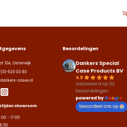
S
tgegevens
Beoordelingen
Dankers Special
at 13A, Oisterwijk
Case Products BV
0)13-523 03 93
4.9
dankers-cases.nl
Gebaseerd op 52
beoordelingen
powered by
G
o
o
g
l
e
beoordeel ons op
stijden showroom
:00 - 17:00
16:30