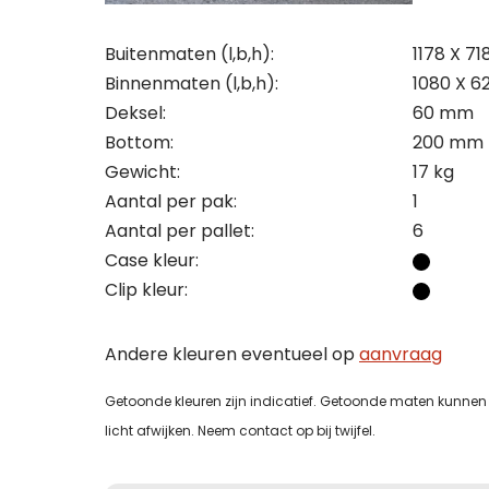
conta
uitslu
Naam
Naam
Buitenmaten (l,b,h):
1178 X 7
Binnenmaten (l,b,h):
1080 X 6
Naam
Tele
Deksel:
60 mm
Bottom:
200 mm
Bedri
Bedri
Gewicht:
17 kg
Tele
E-mai
Aantal per pak:
1
Aantal per pallet:
6
Tele
Tele
Case kleur:
E-mai
Toelic
Clip kleur:
E-mai
E-mai
Andere kleuren eventueel op
aanvraag
Toelic
Getoonde kleuren zijn indicatief. Getoonde maten kunnen 
licht afwijken. Neem contact op bij twijfel.
Toelic
Toelic