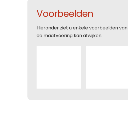
Voorbeelden
Hieronder ziet u enkele voorbeelden van
de maatvoering kan afwijken.
Deze s
voorw
Con
Deze s
voorw
Deze s
Deze s
voorw
voorw
Con
Ver
Ver