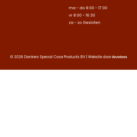
E-mailadres
ma - do 8:00 - 17:00
Naam
vr 8:00 - 16:30
Bedrijfsnaam
Bedrijfsnaam
za - zo Gesloten
Toelichting
Telefoonnummer
Telefoonnummer
Telefoonnummer
© 2026 Dankers Special Case Products BV | Website door
E-mailadres
E-mailadres
E-mailadres
Toelichting
Toelichting (optionee
Toelichting (optionee
Deze site is beschermd
de Google
Privacy Policy
Contact opnemen