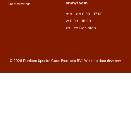
showroom
uitsluitend aan
Declaration
Naam
Naam
bedrijven.
ma - do 8:00 - 17:00
E-mailadres
vr 8:00 - 16:30
Naam
za - zo Gesloten
Bedrijfsnaam
Bedrijfsnaam
Toelichting
Telefoonnummer
Telefoonnummer
Telefoonnummer
© 2026 Dankers Special Case Products BV | Website door
E-mailadres
E-mailadres
E-mailadres
Toelichting
Toelichting (optionee
Toelichting (optionee
Deze site is beschermd
de Google
Privacy Policy