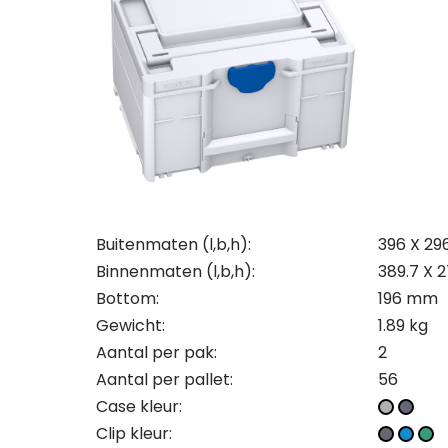
Con
Off
Maa
Wij st
Wij st
Buitenmaten (l,b,h):
396 X 29
Zoek j
Zoek j
Binnenmaten (l,b,h):
389.7 X 
Maak 
vraag
vraag
Bottom:
196 mm
bezoe
Let op
je kla
je kla
Gewicht:
1.89 kg
onder
bedrij
bedrij
Naam
Aantal per pak:
2
conta
Aantal per pallet:
56
uitslu
Naam
Naam
Case kleur:
Clip kleur:
Naam
Tele