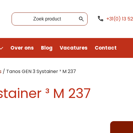
+31(0) 13 5
Over ons
Blog
Vacatures
Contact
s
/
Tanos GEN 3 Systainer ³ M 237
tainer ³ M 237