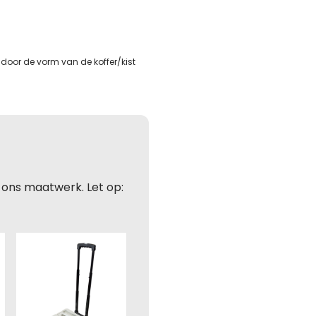
jfsnaam
jfsnaam
foonnummer
ladres
door de vorm van de koffer/kist
foonnummer
foonnummer
ladres
hting
ladres
ladres
hting
 ons maatwerk. Let op:
hting (optioneel)
hting (optioneel)