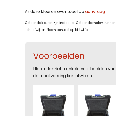
Bedri
Bedri
Andere kleuren eventueel op
aanvraag
Tele
E-mai
Getoonde kleuren zijn indicatief. Getoonde maten kunnen 
licht afwijken. Neem contact op bij twijfel.
Tele
Tele
E-mai
Toelic
Voorbeelden
E-mai
E-mai
Toelic
Hieronder ziet u enkele voorbeelden van
de maatvoering kan afwijken.
Toelic
Toelic