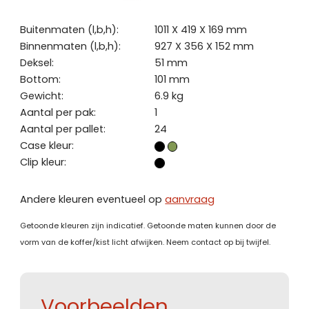
Buitenmaten (l,b,h):
1011 X 419 X 169 mm
Binnenmaten (l,b,h):
927 X 356 X 152 mm
Deksel:
51 mm
Bottom:
101 mm
Gewicht:
6.9 kg
Aantal per pak:
1
Aantal per pallet:
24
Case kleur:
Clip kleur:
Andere kleuren eventueel op
aanvraag
Getoonde kleuren zijn indicatief. Getoonde maten kunnen door de
vorm van de koffer/kist licht afwijken. Neem contact op bij twijfel.
Voorbeelden