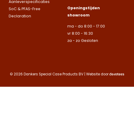
uitsluitend aan
Aanleverspecificaties
Naam
Naam
bedrijven.
Openingstijden
SoC & PFAS-Free
E-mailadres
showroom
Declaration
Naam
ma - do 8:00 - 17:00
Bedrijfsnaam
Bedrijfsnaam
vr 8:00 - 16:30
Toelichting
za - zo Gesloten
Telefoonnummer
Telefoonnummer
Telefoonnummer
E-mailadres
© 2026 Dankers Special Case Products BV | Website door
E-mailadres
E-mailadres
Toelichting
Toelichting (optionee
Toelichting (optionee
Deze site is beschermd
de Google
Privacy Policy