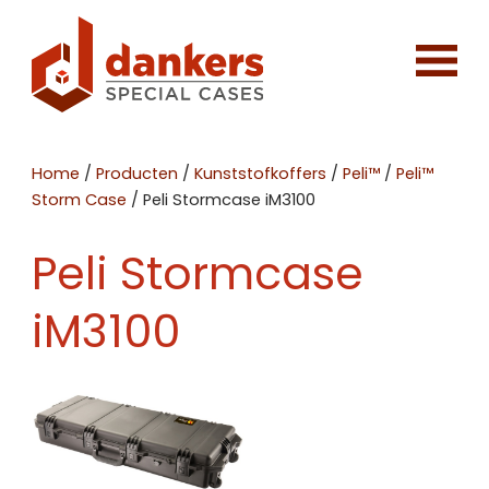
Home
/
Producten
/
Kunststofkoffers
/
Peli™
/
Peli™
Storm Case
/
Peli Stormcase iM3100
Peli Stormcase
iM3100