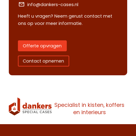
info@dankers-cases.nl
Heeft u vragen? Neem gerust contact met
ons op voor meer informatie.
Offerte opvragen
Contact opnemen
Specialist in kisten, koffers
Contact
Offerte
en interieurs
Maak een
opnemen
aanvragen
afspraak
Wij staan je
Wij staan je