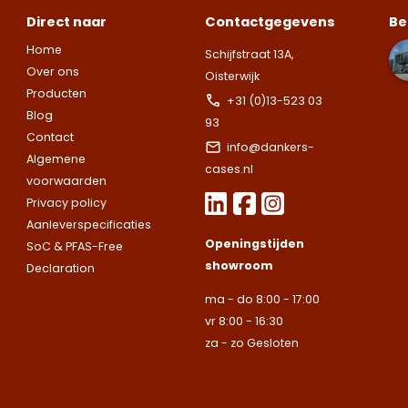
vrijblijvende
Direct naar
Contactgegevens
Be
Zoek je een
Zoek je een
afspraak voor
Home
specifieke koffer
specifieke koffer
Schijfstraat 13A,
een bezoek aan
Over ons
of heb je een
of heb je een
Oisterwijk
onze showroom.
Producten
vraag over de
vraag over de
Let op.
Wij leveren ui
+31 (0)13-523 03
Vul het
Blog
mogelijkheden?
mogelijkheden?
bedrijven.
93
onderstaande
Contact
Wij staan voor je
Wij staan voor je
info@dankers-
formulier in en
Naam
Algemene
klaar.
klaar.
Let op.
Let op.
Wij
Wij
cases.nl
we nemen snel
voorwaarden
leveren
leveren
contact met up
Privacy policy
uitsluitend aan
uitsluitend aan
op.
Let op.
Wij
Telefoonnummer
Aanleverspecificaties
bedrijven.
bedrijven.
leveren
Openingstijden
SoC & PFAS-Free
uitsluitend aan
showroom
Declaration
Naam
Naam
bedrijven.
E-mailadres
ma - do 8:00 - 17:00
vr 8:00 - 16:30
Naam
za - zo Gesloten
Bedrijfsnaam
Bedrijfsnaam
Toelichting
Telefoonnummer