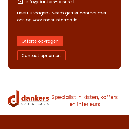
info@dankers-cases.nl
Heeft u vragen? Neem gerust contact met
ons op voor meer informatie.
Offerte opvragen
Contact opnemen
Specialist in kisten, koffers
Contact
Offerte
en interieurs
Maak een
opnemen
aanvragen
afspraak
Wij staan je
Wij staan je
Maak een
graag te woord.
graag te woord.