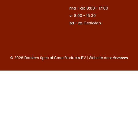
E-mailadres
ma - do 8:00 - 17:00
Naam
vr 8:00 - 16:30
Bedrijfsnaam
Bedrijfsnaam
za - zo Gesloten
Toelichting
Telefoonnummer
Telefoonnummer
Telefoonnummer
© 2026 Dankers Special Case Products BV | Website door
E-mailadres
E-mailadres
E-mailadres
Toelichting
Toelichting (optionee
Toelichting (optionee
Deze site is beschermd
de Google
Privacy Policy
Contact opnemen