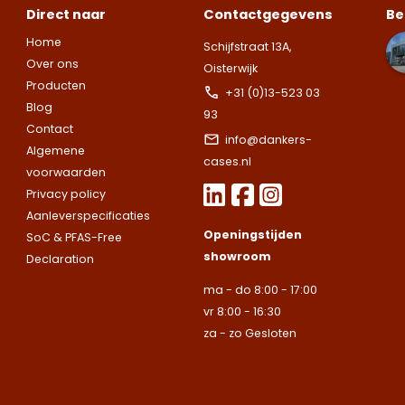
Zoek je een
Zoek je een
Direct naar
Contactgegevens
Be
afspraak voor
specifieke koffer
specifieke koffer
een bezoek aan
Home
Schijfstraat 13A,
of heb je een
of heb je een
onze showroom.
Over ons
Oisterwijk
vraag over de
vraag over de
Let op.
Wij leveren ui
Vul het
Producten
+31 (0)13-523 03
mogelijkheden?
mogelijkheden?
bedrijven.
onderstaande
Blog
93
Wij staan voor je
Wij staan voor je
formulier in en
Naam
Contact
klaar.
klaar.
Let op.
Let op.
Wij
Wij
info@dankers-
we nemen snel
Algemene
leveren
leveren
cases.nl
contact met up
voorwaarden
uitsluitend aan
uitsluitend aan
op.
Let op.
Wij
Privacy policy
Telefoonnummer
bedrijven.
bedrijven.
leveren
Aanleverspecificaties
uitsluitend aan
Openingstijden
SoC & PFAS-Free
Naam
Naam
bedrijven.
showroom
Declaration
E-mailadres
ma - do 8:00 - 17:00
Naam
vr 8:00 - 16:30
Bedrijfsnaam
Bedrijfsnaam
za - zo Gesloten
Toelichting
Telefoonnummer
Telefoonnummer
Telefoonnummer