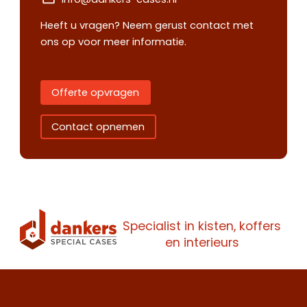
Heeft u vragen? Neem gerust contact met
ons op voor meer informatie.
Offerte opvragen
Contact opnemen
Contact
Offerte
Specialist in kisten, koffers
Maak een
opnemen
aanvragen
en interieurs
afspraak
Wij staan je
Wij staan je
Maak een
graag te woord.
graag te woord.
vrijblijvende