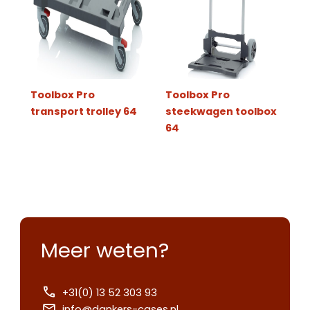
Toolbox Pro
Toolbox Pro
transport trolley 64
steekwagen toolbox
64
Meer weten?
+31(0) 13 52 303 93
info@dankers-cases.nl