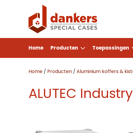
Home
Producten
Toepassingen
Home
/
Producten
/
Aluminium koffers & kis
ALUTEC Industry
Con
Off
Maa
Wij st
Wij st