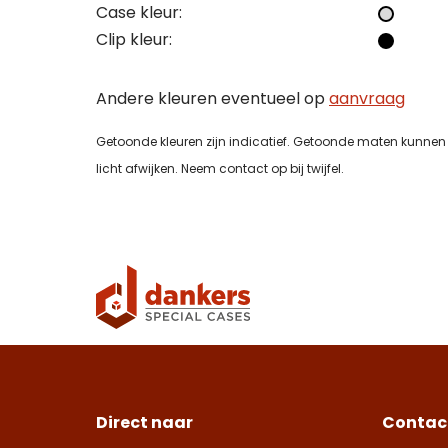
Case kleur:
Toelic
Clip kleur:
Toelic
Toelic
Andere kleuren eventueel op
aanvraag
Getoonde kleuren zijn indicatief. Getoonde maten kunnen 
licht afwijken. Neem contact op bij twijfel.
Deze s
voorw
Con
Deze s
voorw
Deze s
Deze s
voorw
voorw
Con
Direct naar
Contac