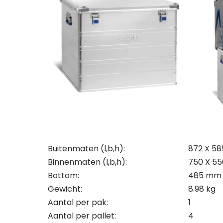
Zoek j
Zoek j
Maak 
vraag
vraag
bezoe
Let op
je kla
je kla
onder
bedrij
bedrij
Naam
conta
uitslu
Naam
Naam
Naam
Tele
Bedri
Bedri
Tele
E-mai
Buitenmaten (l,b,h):
872 X 58
Binnenmaten (l,b,h):
750 X 5
Tele
Tele
Bottom:
485 mm
Gewicht:
8.98 kg
E-mai
Toelic
Aantal per pak:
1
Aantal per pallet:
4
E-mai
E-mai