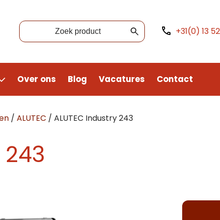
+31(0) 13 5
Over ons
Blog
Vacatures
Contact
ten
/
ALUTEC
/
ALUTEC Industry 243
 243
tact opnemen
erte aanvragen
k een afspraak
aan je graag te woord.
aan je graag te woord.