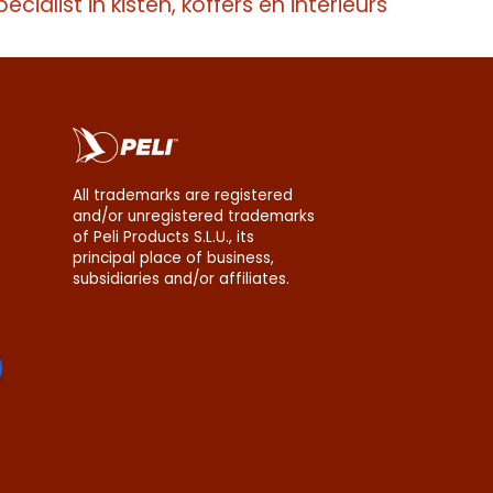
pecialist in kisten, koffers en interieurs
All trademarks are registered
and/or unregistered trademarks
of Peli Products S.L.U., its
principal place of business,
subsidiaries and/or affiliates.