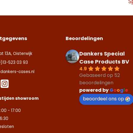
S
tgegevens
Beoordelingen
Dankers Special
at 13A, Oisterwijk
Case Products BV
0)13-523 03 93
4.9
dankers-cases.nl
Gebaseerd op 52
beoordelingen
powered by
G
o
o
g
l
e
beoordeel ons op
stijden showroom
:00 - 17:00
16:30
esloten