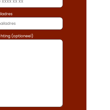
ladres
chting (optioneel)