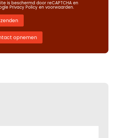
site is beschermd door reCAPTCHA en
ogle
Privacy Policy
en
voorwaarden
.
rzenden
ntact opnemen