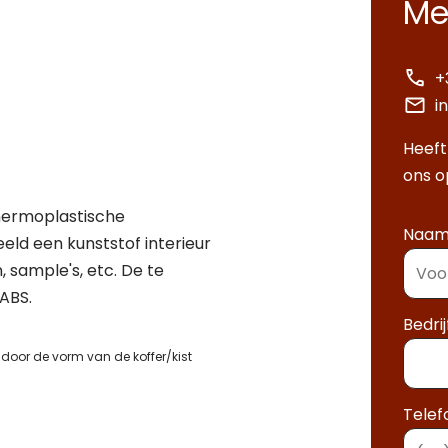
Me
+
i
Heeft
ons o
hermoplastische
Naa
ld een kunststof interieur
 sample's, etc. De te
 ABS.
Bedri
door de vorm van de koffer/kist
Tele