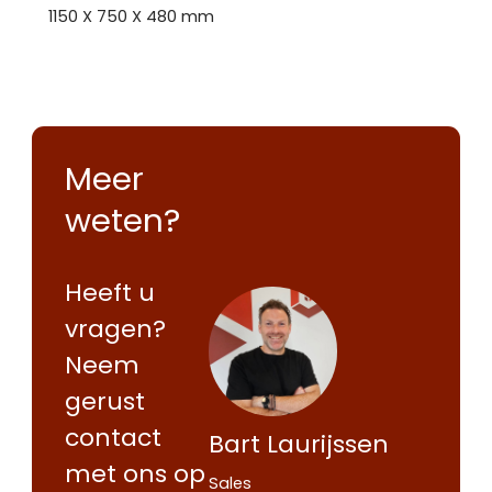
1150 X 750 X 480 mm
Meer
weten?
Heeft u
vragen?
Neem
Contact
Offerte
gerust
Maak een
opnemen
aanvragen
contact
afspraak
Bart Laurijssen
met ons op
Wij staan je
Wij staan je
Sales