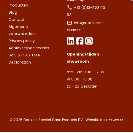
Producten
Telefoonnummer
Telefoonnummer
+31 (0)13-523 03
Blog
93
Contact
E-mailadres
info@dankers-
Algemene
E-mailadres
E-mailadres
cases.nl
voorwaarden
Privacy policy
Toelichting
Aanleverspecificaties
Toelichting (optionee
Toelichting (optionee
Openingstijden
SoC & PFAS-Free
showroom
Declaration
Deze site is beschermd
ma - do 8:00 - 17:00
de Google
Privacy Policy
vr 8:00 - 16:30
za - zo Gesloten
Contact opnemen
© 2026 Dankers Special Case Products BV | Website door
Deze site is beschermd
de Google
Privacy Policy
Deze site is beschermd
Deze site is beschermd